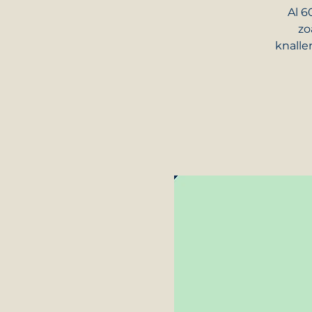
Al 6
zo
knalle