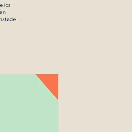
e los
een
enstede