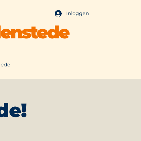
Inloggen
lenstede
tede
de!