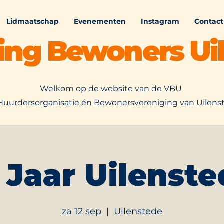
Lidmaatschap
Evenementen
Instagram
Contact
ing Bewoners Ui
Welkom op de website van de VBU
Huurdersorganisatie én Bewonersvereniging van Uilens
 Jaar Uilenste
za 12 sep
  |  
Uilenstede