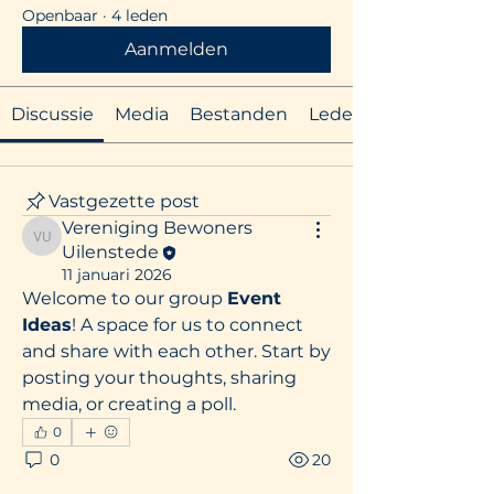
Openbaar
·
4 leden
Aanmelden
Discussie
Media
Bestanden
Leden
Vastgezette post
Vereniging Bewoners
Vereniging Bewoners Uilenstede
Uilenstede
11 januari 2026
Welcome to our group 
Event 
Ideas
! A space for us to connect 
and share with each other. Start by 
posting your thoughts, sharing 
media, or creating a poll.
0
0
20
Over