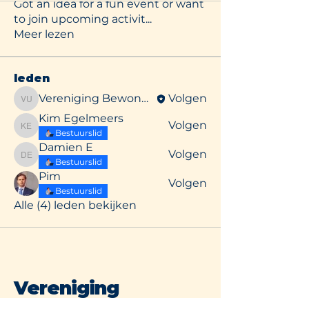
Got an idea for a fun event or want
to join upcoming activit
...
Meer lezen
leden
Vereniging Bewoners Uilenstede
Volgen
Vereniging Bewoners Uilenstede
Kim Egelmeers
Volgen
Kim Egelmeers
Bestuurslid
Damien E
Volgen
Damien E
Bestuurslid
Pim
Volgen
Bestuurslid
Alle (4) leden bekijken
Vereniging