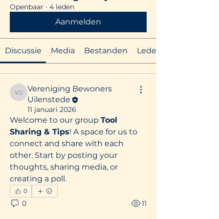
Openbaar
·
4 leden
Aanmelden
Discussie
Media
Bestanden
Leden
Vereniging Bewoners
Vereniging Bewoners Uilenstede
Uilenstede
11 januari 2026
Welcome to our group 
Tool 
Sharing & Tips
! A space for us to 
connect and share with each 
other. Start by posting your 
thoughts, sharing media, or 
creating a poll.
0
0
11
Over