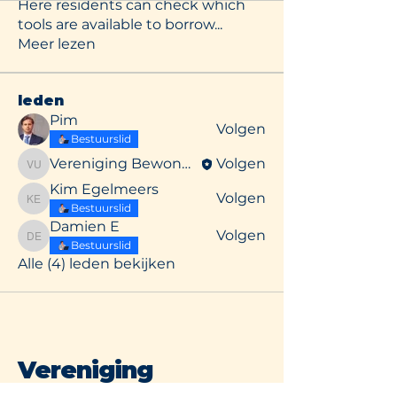
Here residents can check which
tools are available to borrow
...
Meer lezen
leden
Pim
Volgen
Bestuurslid
Vereniging Bewoners Uilenstede
Volgen
Vereniging Bewoners Uilenstede
Kim Egelmeers
Volgen
Kim Egelmeers
Bestuurslid
Damien E
Volgen
Damien E
Bestuurslid
Alle (4) leden bekijken
Vereniging